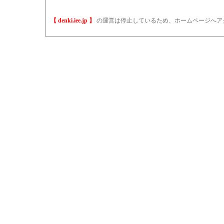
【 denki.iee.jp 】
の運営は停止しているため、ホームページへア