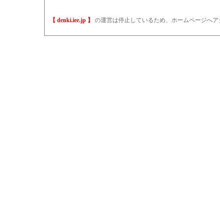
【 denki.iee.jp 】
の運営は停止しているため、ホームページへア